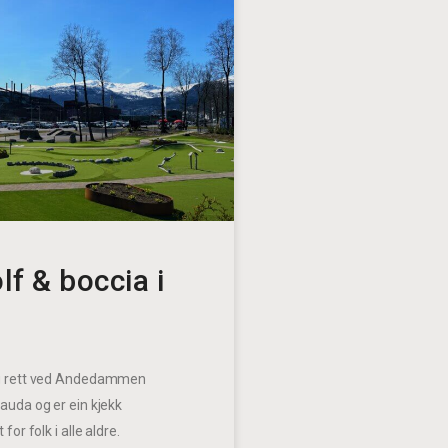
lf & boccia i
gg rett ved Andedammen
Sauda og er ein kjekk
 for folk i alle aldre.