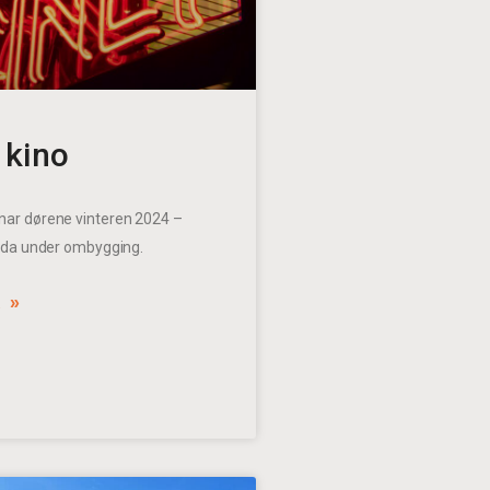
 kino
nar dørene vinteren 2024 –
tida under ombygging.
 »