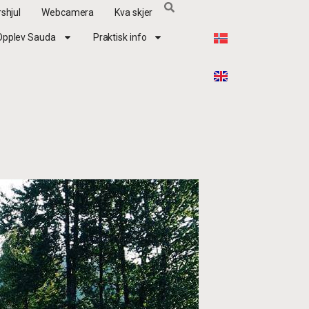
shjul
Webcamera
Kva skjer
Opplev Sauda
Praktisk info