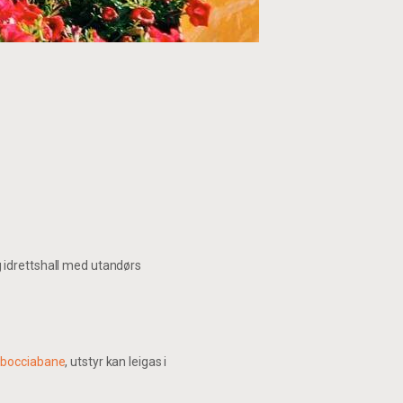
g idrettshall med utandørs
g bocciabane
, utstyr kan leigas i