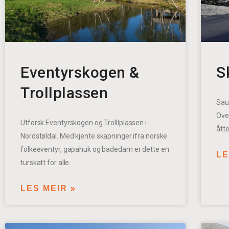
Eventyrskogen &
S
Trollplassen
Saud
Ove
Utforsk Eventyrskogen og Trolllplassen i
åtte
Nordstøldal. Med kjente skapninger ifra norske
folkeeventyr, gapahuk og badedam er dette en
LE
turskatt for alle.
LES MEIR »