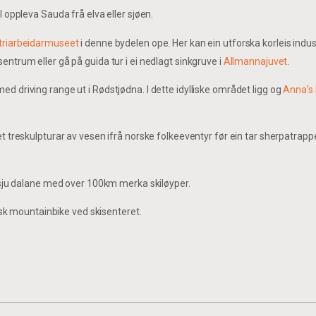
l oppleva Sauda frå elva eller sjøen.
triarbeidarmuseet
i denne bydelen ope. Her kan ein utforska korleis indu
entrum eller gå på guida tur i ei nedlagt sinkgruve i
Allmannajuvet
.
ed driving range ut i Rødstjødna. I dette idylliske området ligg og
Anna’s
et treskulpturar av vesen ifrå norske folkeeventyr før ein tar sherpatrapp
i sju dalane med over 100km merka skiløyper.
risk mountainbike ved skisenteret.