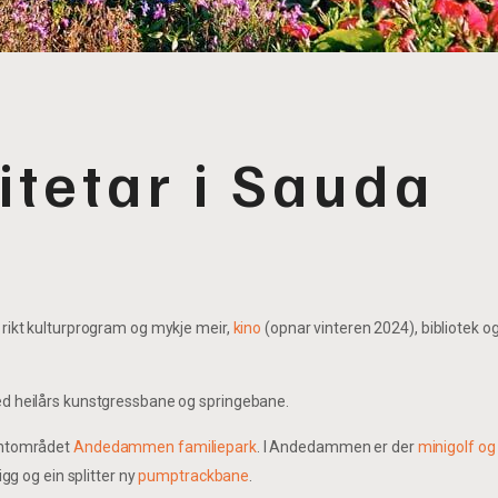
itetar i Sauda
 rikt kulturprogram og mykje meir,
kino
(opnar vinteren 2024), bibliotek o
med heilårs kunstgressbane og springebane.
røntområdet
Andedammen familiepark
. I Andedammen er der
minigolf o
 og ein splitter ny
pumptrackbane
.