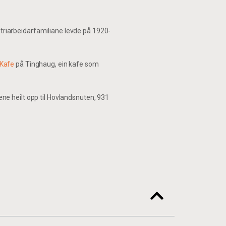
striarbeidarfamiliane levde på 1920-
 Kafe
på Tinghaug, ein kafe som
ene heilt opp til Hovlandsnuten, 931