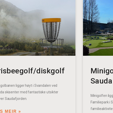
risbeegolf/diskgolf
Minigo
Sauda
kgolbanen ligger høyt i Svandalen ved
da skisenter med fantastiske utsikter
Minigolfen li
ver Saudafjorden.
Familiepark i 
familieaktivitet
S MEIR »