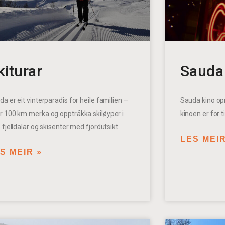
kiturar
Sauda
a er eit vinterparadis for heile familien –
Sauda kino op
r 100 km merka og opptråkka skiløyper i
kinoen er for 
 fjelldalar og skisenter med fjordutsikt.
LES MEIR
S MEIR »