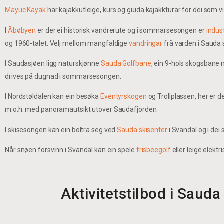
Mayuc Kayak
har kajakkutleige, kurs og guida kajakkturar for dei som vi
I
Åbøbyen
er der ei historisk vandrerute og i sommarsesongen er
indus
og 1960-talet. Velj mellom mangfaldige
vandringar
frå varden i Sauda s
I Saudasjøen ligg naturskjønne
Sauda Golfbane
, ein 9-hols skogsbane m
drives på dugnad i sommarsesongen.
I Nordstøldalen kan ein besøka
Eventyrskogen
og Trollplassen, her er d
m.o.h. med panoramautsikt utover Saudafjorden.
I skisesongen kan ein boltra seg ved
Sauda skisenter
i Svandal og i de
Når snøen forsvinn i Svandal kan ein spele
frisbeegolf
eller leige elekt
Aktivitetstilbod i Sauda