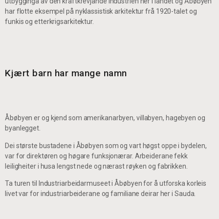
utbygginga av den kraftkrevjande industrien her i landet og Åbøbyen
har flotte eksempel på nyklassistisk arkitektur frå 1920-talet og
funkis og etterkrigsarkitektur.
Kjært barn har mange namn
Åbøbyen er og kjend som amerikanarbyen, villabyen, hagebyen og
byanlegget.
Dei største bustadene i Åbøbyen som og vart høgst oppe i bydelen,
var for direktøren og høgare funksjonærar. Arbeiderane fekk
leiligheiter i husa lengst nede og nærast røyken og fabrikken.
Ta turen til Industriarbeidarmuseet i Åbøbyen for å utforska korleis
livet var for industriarbeiderane og familiane deirar her i Sauda.