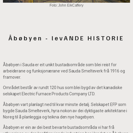
Foto: John EikCaffery
Åbøbyen - levANDE HISTORIE
Åbøbyen i Sauda er eit unikt bustadsområde som blei reist for
arbeiderane og funksjonærane ved Sauda Smelteverk frå 1916 og
framover.
Området består av rundt 120 hus som blei bygd av det kanadiske
selskapet Electric Furnace Products Company LTD.
Åbøbyen vart planlagt ned til kvar minste detalj. Selskapet EFP som
bygde Sauda Smelteverk, hyra nokon av dei dyktigaste arkitektane i
Noreg til å planleggja og teikna den nye hagebyen.
Åbøbyen er ein av dei best bevarte bustadsområda vi har frå