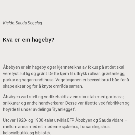
Kjelde: Sauda Sogelag
Kva er ein hageby?
Åbøbyen er ein hageby og er kjenneteikna av fokus på at det skal
vere lyst, luftig og grønt. Dette kjem til uttrykk i allear, grøntanlegg,
parkar og hagar rundt husa. Vegetasjonen er bevisst brukt båe for å
skape aksar og for å knyte områda saman.
Åbøbyen vart stelt og vedlikehaldt av ein stor stab med gartnarar,
snikkarar og andre handverkarar. Desse var tilsette ved fabrikken og
høyrde til under avdelinga ‘Byanlegget’.
Utover 1920- og 1930-talet utvikla EFP Åbøbyen og Sauda vidare –
mellom anna med eit moderne sjukehus, forsamlingshus,
kolonialbutikk og bibliotek.