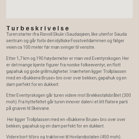
Turbeskrivelse
Turen starter ifra Risvoll Skule i Saudasjøen, like utenfor Sauda
sentrum og går forbi den idylliske Fosstveitdammen og følger
veien ca 100 meter før man svinger til venstre.
Etter 1,7 km og 190 høydemeter er man ved Eventyrskogen. Her
er det mange kjente figurer fra norske folkeeventyr, en flott
gapahuk og gode grillmuligheter. I nærheten ligger Trollplassen
med en «Bukkene Bruse» bro over over bekken, gapahuk og en
dam perfekt for en dukkert.
Etter Eventyrskogen går turen videre mot Brekkestølsbråtet (300
moh). Fra hyttefeltet går turen innover dalen i et litt flatere parti
på grusvei til Skeivane.
Her ligger Trollplassen med en «Bukkene Bruse» bro over over
bekken, gapahuk og en dam perfekt for en dukkert.
Videre bort til bro og traktorvei til Hovlandsstølen (450 moh).