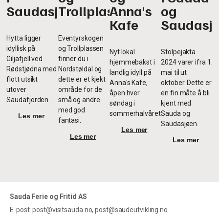
Saudasjøen
Trollplassen
Anna's
og
Kafe
Saudasj
Hytta ligger
Eventyrskogen
idyllisk på
og Trollplassen
Nyt lokal
Stolpejakta
Giljafjell ved
finner du i
hjemmebakst i
2024 varer ifra 1.
Rødstjødna med
Nordstøldal og
landlig idyll på
mai til ut
flott utsikt
dette er et kjekt
Anna's Kafe,
oktober. Dette er
utover
område for de
åpen hver
en fin måte å bli
Saudafjorden.
små og andre
søndag i
kjent med
med god
sommerhalvåret.
Sauda og
Les mer
fantasi.
Saudasjøen.
Les mer
Les mer
Les mer
Sauda Ferie og Fritid AS
E-post: post@visitsauda.no, post@saudeutvikling.no