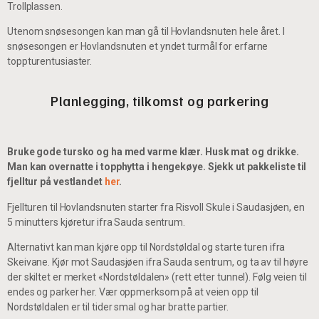
Trollplassen.
Utenom snøsesongen kan man gå til Hovlandsnuten hele året. I
snøsesongen er Hovlandsnuten et yndet turmål for erfarne
toppturentusiaster.
Planlegging, tilkomst og parkering
Bruke gode tursko og ha med varme klær. Husk mat og drikke.
Man kan overnatte i topphytta i hengekøye. Sjekk ut pakkeliste til
fjelltur på vestlandet
her
.
Fjellturen til Hovlandsnuten starter fra Risvoll Skule i Saudasjøen, en
5 minutters kjøretur ifra Sauda sentrum.
Alternativt kan man kjøre opp til Nordstøldal og starte turen ifra
Skeivane. Kjør mot Saudasjøen ifra Sauda sentrum, og ta av til høyre
der skiltet er merket «Nordstøldalen» (rett etter tunnel). Følg veien til
endes og parker her. Vær oppmerksom på at veien opp til
Nordstøldalen er til tider smal og har bratte partier.