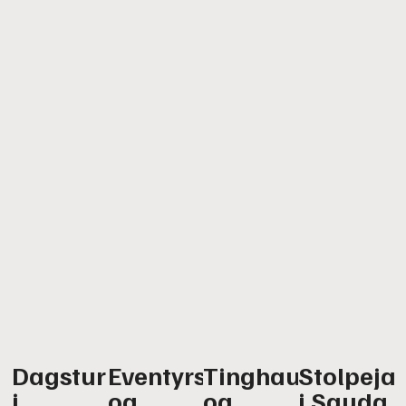
Dagsturhytta
Eventyrskogen
Tinghaug
Stolpeja
i
og
og
i Sauda