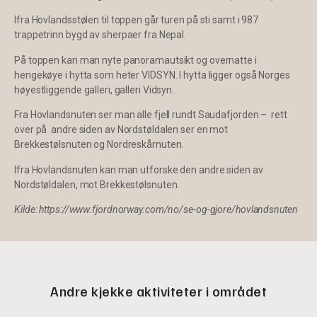
Ifra Hovlandsstølen til toppen går turen på sti samt i 987
trappetrinn bygd av sherpaer fra Nepal.
På toppen kan man nyte panoramautsikt og overnatte i
hengekøye i hytta som heter VIDSYN. I hytta ligger også Norges
høyestliggende galleri, galleri Vidsyn.
Fra Hovlandsnuten ser man alle fjell rundt Saudafjorden – rett
over på andre siden av Nordstøldalen ser en mot
Brekkestølsnuten og Nordreskårnuten.
Ifra Hovlandsnuten kan man utforske den andre siden av
Nordstøldalen, mot Brekkestølsnuten.
Kilde: https://www.fjordnorway.com/no/se-og-gjore/hovlandsnuten
Andre kjekke aktiviteter i området